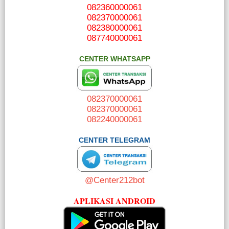
082360000061
082370000061
082380000061
087740000061
CENTER WHATSAPP
082370000061
082370000061
082240000061
C
ENTER TELEGRAM
@Center212bot
APLIKASI ANDROID