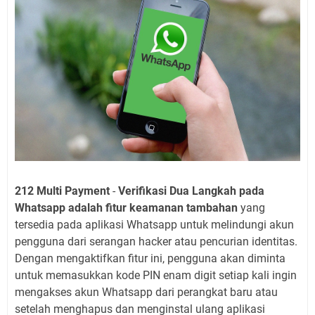
212 Multi Payment
-
Verifikasi Dua Langkah pada
Whatsapp adalah fitur keamanan tambahan
yang
tersedia pada aplikasi Whatsapp untuk melindungi akun
pengguna dari serangan hacker atau pencurian identitas.
Dengan mengaktifkan fitur ini, pengguna akan diminta
untuk memasukkan kode PIN enam digit setiap kali ingin
mengakses akun Whatsapp dari perangkat baru atau
setelah menghapus dan menginstal ulang aplikasi