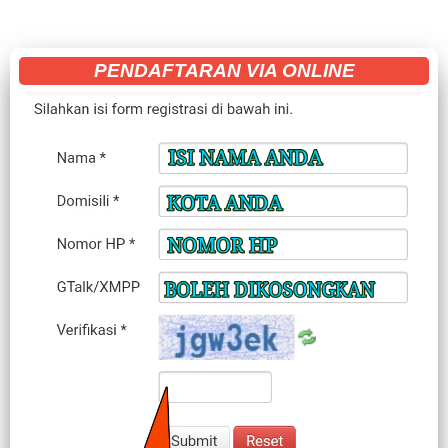
PENDAFTARAN VIA ONLINE