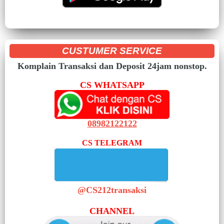
CUSTUMER SERVICE
Komplain Transaksi dan Deposit 24jam nonstop.
CS WHATSAPP
08982122122
CS TELEGRAM
@CS212transaksi
CHANNEL