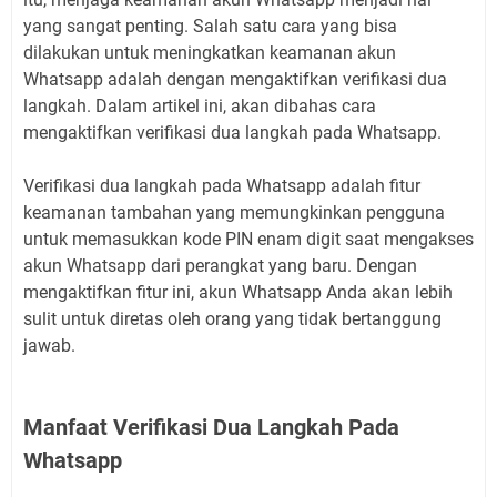
yang sangat penting. Salah satu cara yang bisa
dilakukan untuk meningkatkan keamanan akun
Whatsapp adalah dengan mengaktifkan verifikasi dua
langkah. Dalam artikel ini, akan dibahas cara
mengaktifkan verifikasi dua langkah pada Whatsapp.
Verifikasi dua langkah pada Whatsapp adalah fitur
keamanan tambahan yang memungkinkan pengguna
untuk memasukkan kode PIN enam digit saat mengakses
akun Whatsapp dari perangkat yang baru. Dengan
mengaktifkan fitur ini, akun Whatsapp Anda akan lebih
sulit untuk diretas oleh orang yang tidak bertanggung
jawab.
Manfaat Verifikasi Dua Langkah Pada
Whatsapp