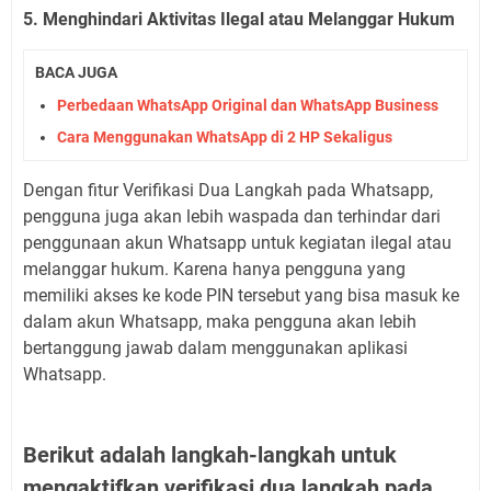
5.
Menghindari Aktivitas Ilegal atau Melanggar Hukum
BACA JUGA
Perbedaan WhatsApp Original dan WhatsApp Business
Cara Menggunakan WhatsApp di 2 HP Sekaligus
Dengan fitur Verifikasi Dua Langkah pada Whatsapp,
pengguna juga akan lebih waspada dan terhindar dari
penggunaan akun Whatsapp untuk kegiatan ilegal atau
melanggar hukum. Karena hanya pengguna yang
memiliki akses ke kode PIN tersebut yang bisa masuk ke
dalam akun Whatsapp, maka pengguna akan lebih
bertanggung jawab dalam menggunakan aplikasi
Whatsapp.
Berikut adalah
langkah-langkah untuk
mengaktifkan verifikasi dua langkah pada